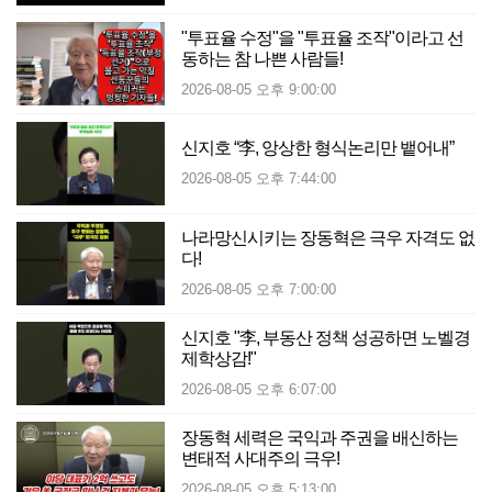
"투표율 수정"을 "투표율 조작"이라고 선
동하는 참 나쁜 사람들!
2026-08-05 오후 9:00:00
신지호 “李, 앙상한 형식논리만 뱉어내”
2026-08-05 오후 7:44:00
나라망신시키는 장동혁은 극우 자격도 없
다!
2026-08-05 오후 7:00:00
신지호 "李, 부동산 정책 성공하면 노벨경
제학상감!"
2026-08-05 오후 6:07:00
장동혁 세력은 국익과 주권을 배신하는
변태적 사대주의 극우!
2026-08-05 오후 5:13:00