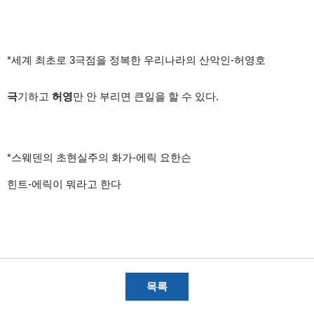
*
세계 최초로
3
극점을 정복한 우리나라의 산악인
-
허영호
극
기하고
허영
만 안 부리면 큰일을 할 수 있다
.
*
스웨덴의 초현실주의 화가
-
에릭 요한슨
힌트
-
에릭이 뭐라고 한다
목록