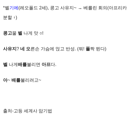
*
벨
기에
(
레오폴드
2
세
),
콩고 사유지
~
→
베를린 회의
(
아프리카
분할
↑
)
콩고
물
벨
나게 맛
○
!
사유지
?
네 오
른손 가슴에 얹고 반성
. (
뭐
!
폴
짝 뛴다
)
벨
나게
배를
불리면
아프
다
.
아
~
배를
불리려고
~
출처
-
고등 세계사 암기법