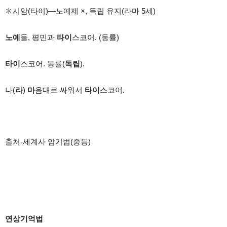
✽
시암
(
타이
)
—
노예제
×,
독립 유지
(
라마
5
세
)
노예
들
,
평민과
타이
스코어
. (
동률
)
타이
스코어
.
동률
(
독립
).
나
(
라
)
마
음대로 싸워서
타이
스코어
.
출처
-
세계사 암기법
(
중등
)
연상기억법