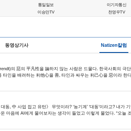
통일일보
이기자통신
이승만TV
천영우TV
동영상기사
Natizen칼럼
 Arendt)의 惡의 平凡性을 論하지 않는 사람은 드물다. 한국사회의
통 타인을 배려하는 利他心을 善, 타인과 싸우는 利己心을 惡이라 한다
 대동, 中 사업 접고 유턴》 무엇이라? ‘농기계’ ‘대동’이라고? 내가
운 마음에 AI에게 물어보자는 생각이 들었고 이렇게 물었다. “오늘