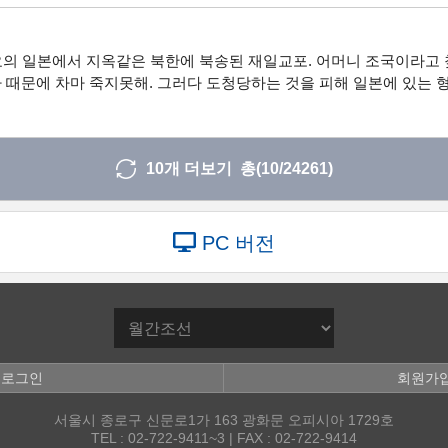
요의 일본에서 지옥같은 북한에 북송된 재일교포. 어머니 조국이라고 
 때문에 차마 죽지못해. 그러다 도청당하는 것을 피해 일본에 있는 
10개 더보기 총(
10
/24261)
PC 버전
로그인
회원가
서울시 종로구 신문로1가 163 광화문 오피시아 1729호
TEL : 02-722-9411~3 | FAX : 02-722-9414