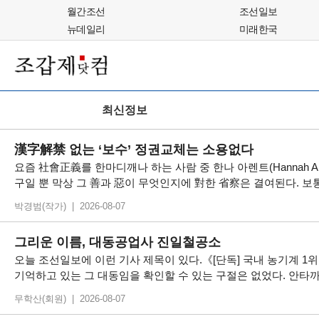
월간조선
조선일보
뉴데일리
미래한국
최신정보
漢字解禁 없는 ‘보수’ 정권교체는 소용없다
요즘 社會正義를 한마디깨나 하는 사람 중 한나 아렌트(Hannah
구일 뿐 막상 그 善과 惡이 무엇인지에 對한 省察은 결여된다. 보
박경범(작가) | 2026-08-07
그리운 이름, 대동공업사 진일철공소
오늘 조선일보에 이런 기사 제목이 있다.《[단독] 국내 농기계 1위
기억하고 있는 그 대동임을 확인할 수 있는 구절은 없었다. 안타까
무학산(회원) | 2026-08-07