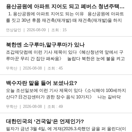
설’이 무슨 말인지 몰라서 국
용산공원에 아파트 지어도 되고 폐버스 청년주택도~
1. 용산공원에 아파트 지어도 되는 이유 용산공원에 아파트
를 짓고 30년 후쯤 재건축(재개발) 때 재건축(재개발)을 하지
않고 공원으로 원상 복구함. 그러면 미래세대에도 전혀 피해가
연상달인 | 2026-08-09 | 조회 : 15
없음. 수도권의 그린벨트(논, 밭 구매 등) 등도 해제 후, 아파
트를 짓고 나중에 위의 방법으로
북한엔 소구루마,말구루마가 있나
조갑제닷컴에 이런 기사 제목이 있다《혜산청년역 앞에서 구
루마꾼 무리 간 집단 패싸움》 놀랍다 북한은 눈에 불을 켜고
서 일제 잔재 청산을 했다고 들었다 그런 북한이 이직도 ‘구루
무학산 | 2026-08-08 | 조회 : 45
마’란 일본말을 쓰는 게 놀라운 것이다 우리 어릴 때는 소 구
루마, 말 구루마란 말을 썼다 소 구루마⸱ 말 구루마가 없어지자
백수자란 말을 들어 보셨나요?
그런 말도
오늘 조선일보에 이런 기사 제목이 있다《소식해야 100세까지
산다? 日건강센터가 권한 장수 음식 10가지》 나는 길바닥
노생(老生)이다 그래도 오래 살고 싶다 그래서 부리나케 신문
무학산 | 2026-08-08 | 조회 : 49
을 읽어 내려갔다 세 째 문단에 이런 구절이 나왔다 “일본 게
이오대 의학부 백수(白壽)종합연구센터가 10
대한민국의 ‘건국일’은 언제인가?
필자가 금년 3월 4일, 에 게재(2026.3.4)했던 글을 퍼 올린다(이