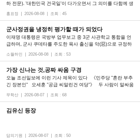
하 전문). '대한민국 건국일'이 다가오면서 그 의미를 다함께 생
각해 봤으면 싶어서다. 대한민국이 세계 경제 선진국에 들어
홍표정 | 2026-08-08 | 조회 : 45
선 것도 꽤 되었다. 그러나 정작 그 ‘대한민국’의 시작인 ‘건국
일’은 소모적인 정쟁(政爭)에 휘말려
군사정권을 냉정히 평가할 때가 되었다
이재명 대통령은 국방부 업무보고 중 3군 사관학교 통합을 언
급하며, 군사 쿠데타를 주도한 육사 출신을 악(惡)으로 규정하
고 지금이라도 육군사관학교에 책임을 물어야 한다고 했다. 이
소월하인 | 2026-08-08 | 조회 : 53
는 좌파 진영이 우리 근대사에 대해 가지고 있는 지극히 편향
된 역사인식을 다시 한번 명백히 드러낸 장면이다. 현재의 여
가장 신나는 것,공짜 싸움 구경
당을 비롯한 좌파 세력은 우리의 근대사를 ‘기회주의가 득세한
오늘 조선일보에 이런 기사 제목이 있다 《민주당 "혼란 부추
긴 장본인" 오세훈 "공급 씨말린건 여당"》 두 사람이 말싸움
을 할 때, 구경꾼은, 그들 중에서 누가 암까마귀인지 누가 수까
무학산 | 2026-08-07 | 조회 : 68
마귀인지를 판단하기 지난하다 말로써는 상대를 굴복시킬 수
없는 것이다 하지만 누가
김유신 등장
답의기원 | 2026-08-07 | 조회 : 50