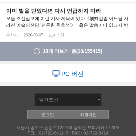
이미 벌을 받았다면 다시 언급하지 마라
오늘 조선일보에 이런 기사 제목이 있다《朝鮮칼럼 어느날 사
라진 예술의전당 '전두환 휘호석'》 옳은 말씀이다 읽고서 박
수를 쳤다 저 칼럼을 읽고서야 저런 일이 있었음을 알았다 “더
무학산 | 2026-08-07 | 조회 : 81
쎄게 말했으면...” 하는 아쉬움이 있지만 저런 말씀을 하는 분
이 있기에 이 나라는 아직 죽지 않았음을 확인한다. 전두환 전
10개 더보기 총(
10
/155415)
대통령은 매질을 몇 번
PC 버전
로그인
회원가입
서울시 종로구 신문로1가 163 광화문 오피시아 1729호
TEL : 02-722-9411~3 | FAX : 02-722-9414