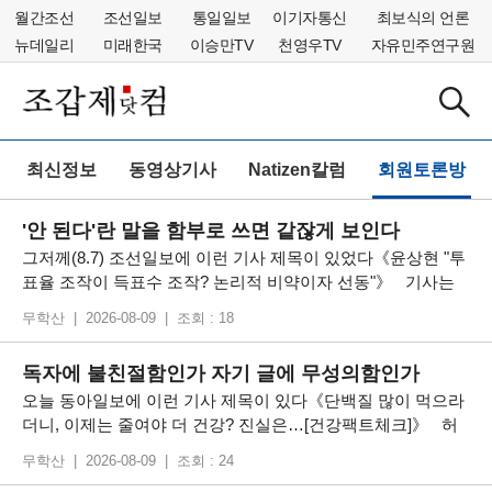
월간조선
조선일보
통일일보
이기자통신
최보식의 언론
뉴데일리
미래한국
이승만TV
천영우TV
자유민주연구원
최신정보
동영상기사
Natizen칼럼
회원토론방
'안 된다'란 말을 함부로 쓰면 같잖게 보인다
그저께(8.7) 조선일보에 이런 기사 제목이 있었다《윤상현 "투
표율 조작이 득표수 조작? 논리적 비약이자 선동"》 기사는
윤상현의 발언을 소개했는데 그 중에 이런 발언이 있다 "장
무학산 | 2026-08-09 | 조회 : 18
대표나 주진우 의원은 투표율 조작이 반드시 득표율 조작으로
이어진다고 말하지만, 이는 완전히 다른 문제"라며 "부정선거
독자에 불친절함인가 자기 글에 무성의함인가
의혹을 확대·재생
오늘 동아일보에 이런 기사 제목이 있다《단백질 많이 먹으라
더니, 이제는 줄여야 더 건강? 진실은…[건강팩트체크]》 허
두에 이런 구절이 있다 “단백질을 줄이면 오히려 노화가 늦어
무학산 | 2026-08-09 | 조회 : 24
지고 수명이 늘어날 수 있다”는 종설 연구가 발표됐다. ‘종