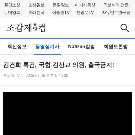
월간조선
조선일보
통일일보
이기자통신
최보식의 언론
뉴데일리
미래한국
이승만TV
천영우TV
자유민주연구원
최신정보
동영상기사
Natizen칼럼
회원토론방
김건희 특검, 국힘 김선교 의원, 출국금지!
조갑제TV | 2025-07-06 오후 5:40:00