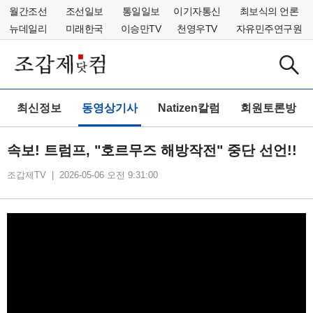
월간조선
조선일보
통일일보
이기자통신
최보식의 언론
뉴데일리
미래한국
이승만TV
천영우TV
자유민주연구원
최신정보
동영상기사
Natizen칼럼
회원토론방
속보! 트럼프, "호르무즈 해방작전" 중단 선언!!
조갑제TV | 2026-05-06 오전 9:31:00