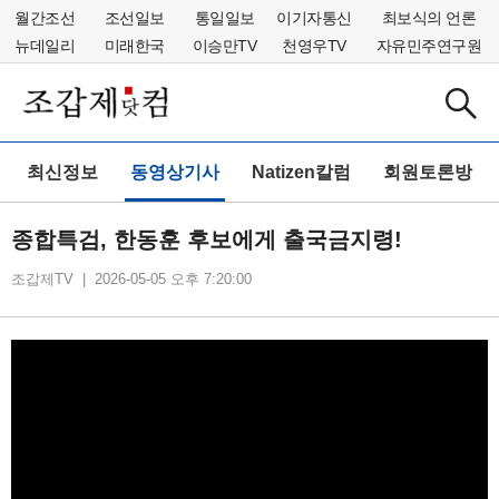
월간조선
조선일보
통일일보
이기자통신
최보식의 언론
뉴데일리
미래한국
이승만TV
천영우TV
자유민주연구원
최신정보
동영상기사
Natizen칼럼
회원토론방
종합특검, 한동훈 후보에게 출국금지령!
조갑제TV | 2026-05-05 오후 7:20:00