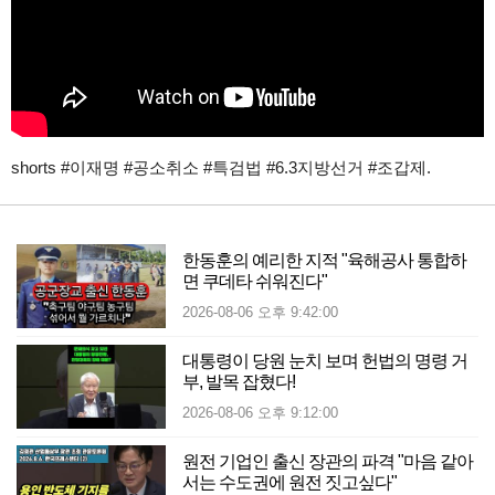
shorts #이재명 #공소취소 #특검법 #6.3지방선거 #조갑제.
한동훈의 예리한 지적 "육해공사 통합하
면 쿠데타 쉬워진다"
2026-08-06 오후 9:42:00
대통령이 당원 눈치 보며 헌법의 명령 거
부, 발목 잡혔다!
2026-08-06 오후 9:12:00
원전 기업인 출신 장관의 파격 "마음 같아
서는 수도권에 원전 짓고싶다"