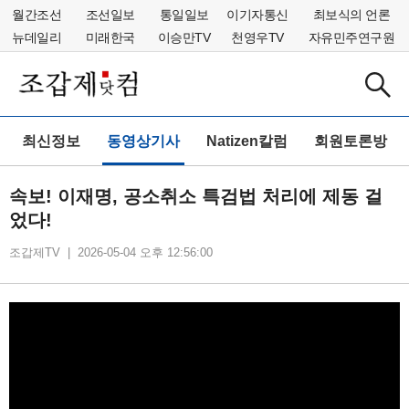
월간조선
조선일보
통일일보
이기자통신
최보식의 언론
뉴데일리
미래한국
이승만TV
천영우TV
자유민주연구원
최신정보
동영상기사
Natizen칼럼
회원토론방
속보! 이재명, 공소취소 특검법 처리에 제동 걸
었다!
조갑제TV | 2026-05-04 오후 12:56:00