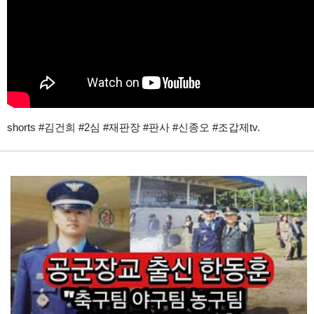
shorts #김건희 #2심 #재판장 #판사 #신종오 #조갑제tv.