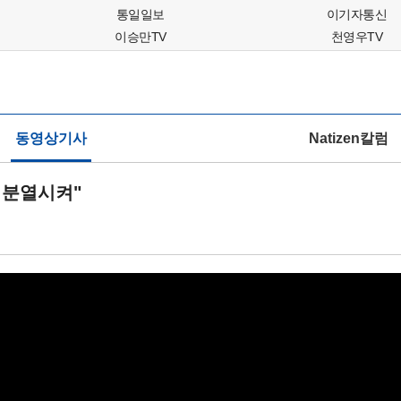
통일일보
이기자통신
이승만TV
천영우TV
동영상기사
Natizen칼럼
 분열시켜"